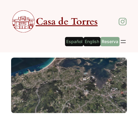
Saltar
al
Casa de Torres
contenido
Español
English
Reserva