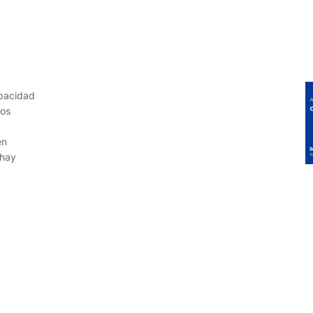
apacidad
dos
en
 hay