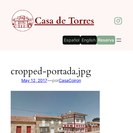
Saltar
al
Casa de Torres
contenido
Español
English
Reserva
cropped-portada.jpg
—
May 12, 2017
por
CasaCoiron