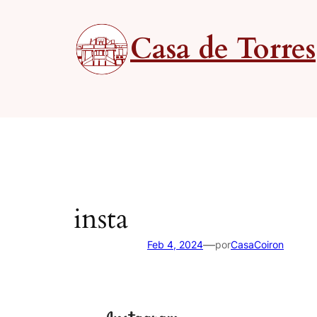
Saltar
al
Casa de Torres
contenido
insta
—
Feb 4, 2024
por
CasaCoiron